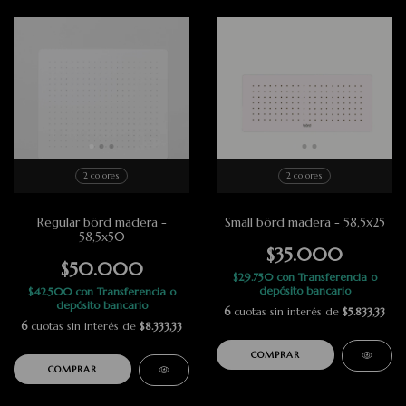
2 colores
2 colores
Regular börd madera -
Small börd madera - 58,5x25
58,5x50
$35.000
$50.000
$29.750
con
Transferencia o
depósito bancario
$42.500
con
Transferencia o
depósito bancario
6
cuotas sin interés de
$5.833,33
6
cuotas sin interés de
$8.333,33
COMPRAR
COMPRAR