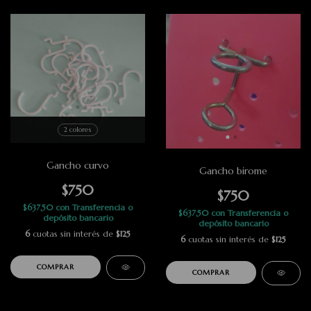
2 colores
Gancho curvo
Gancho birome
$750
$750
$637,50
con
Transferencia o
$637,50
con
Transferencia o
depósito bancario
depósito bancario
6
cuotas sin interés de
$125
6
cuotas sin interés de
$125
COMPRAR
COMPRAR