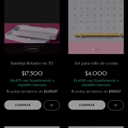
2 colores
Bandeja flotante en 3D
Set para rollo de cocina
$17.500
$4.000
$14.875
con
Transferencia o
$3.400
con
Transferencia o
depósito bancario
depósito bancario
6
cuotas sin interés de
$2.916,67
6
cuotas sin interés de
$666,67
COMPRAR