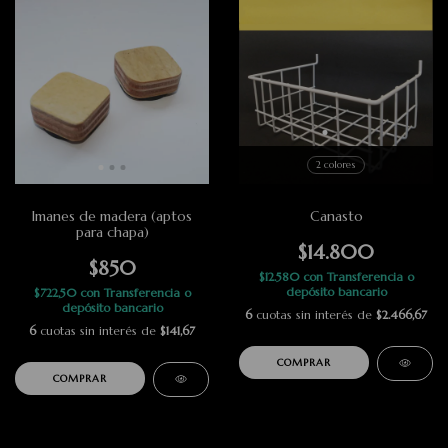
2 colores
Imanes de madera (aptos
Canasto
para chapa)
$14.800
$850
$12.580
con
Transferencia o
depósito bancario
$722,50
con
Transferencia o
depósito bancario
6
cuotas sin interés de
$2.466,67
6
cuotas sin interés de
$141,67
COMPRAR
COMPRAR