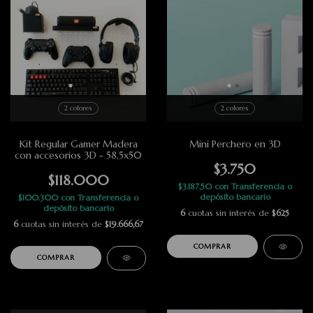
2 colores
2 colores
Kit Regular Gamer Madera
Mini Perchero en 3D
con accesorios 3D - 58,5x50
$3.750
$118.000
$3.187,50
con
Transferencia o
depósito bancario
$100.300
con
Transferencia o
depósito bancario
6
cuotas sin interés de
$625
6
cuotas sin interés de
$19.666,67
COMPRAR
COMPRAR