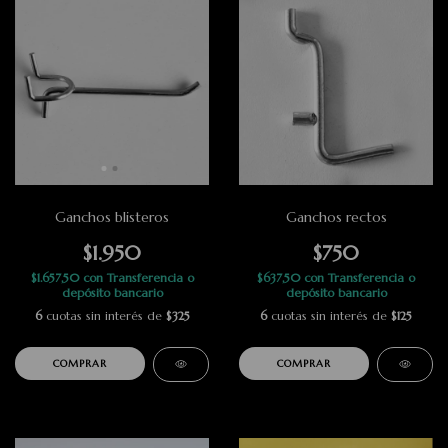
Ganchos blisteros
Ganchos rectos
$1.950
$750
$1.657,50
con
Transferencia o
$637,50
con
Transferencia o
depósito bancario
depósito bancario
6
cuotas sin interés de
$325
6
cuotas sin interés de
$125
COMPRAR
COMPRAR