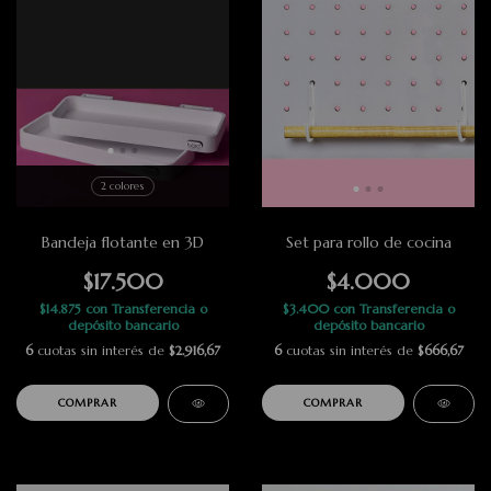
2 colores
Bandeja flotante en 3D
Set para rollo de cocina
$17.500
$4.000
$14.875
con
Transferencia o
$3.400
con
Transferencia o
depósito bancario
depósito bancario
6
cuotas sin interés de
$2.916,67
6
cuotas sin interés de
$666,67
COMPRAR