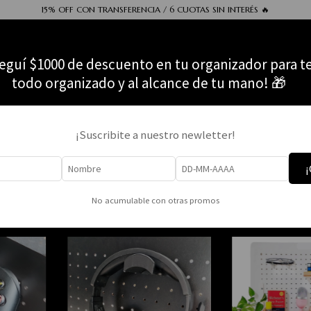
15% OFF CON TRANSFERENCIA / 6 CUOTAS SIN INTERÉS 🔥
eguí $1000 de descuento en tu organizador para t
todo organizado y al alcance de tu mano! 🎁
Instalaciones Comerciales
Barata
Cómo comprar
¡Suscribite a nuestro newletter!
¡
SORIOS
>
Varios
No acumulable con otras promos