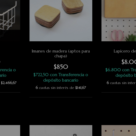
Imanes de madera (aptos para
Lapicero d
chapa)
0
$8.
$850
rencia o
$6.800
con
Tr
$722,50
con
Transferencia o
ario
depósito b
depósito bancario
e
$2.466,67
6
cuotas sin inte
6
cuotas sin interés de
$141,67