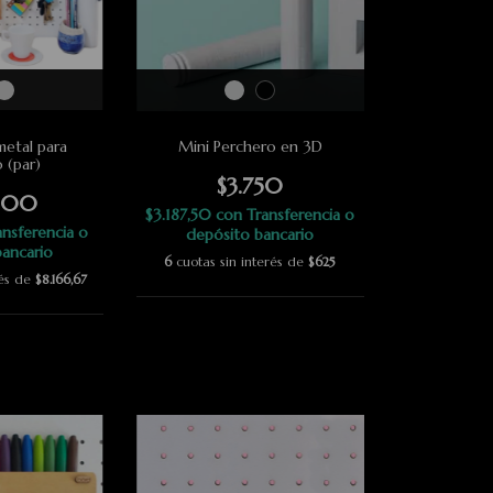
etal para
Mini Perchero en 3D
o (par)
$3.750
000
$3.187,50
con
Transferencia o
ansferencia o
depósito bancario
ancario
6
cuotas sin interés de
$625
rés de
$8.166,67