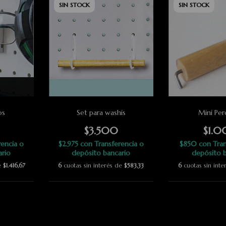
SIN STOCK
SIN STOCK
os
Set para washis
Mini Pe
$3.500
$1.
rencia o
$2.975
con
Transferencia o
$850
con
Tran
ario
depósito bancario
depósito b
de
$1.416,67
6
cuotas sin interés de
$583,33
6
cuotas sin int