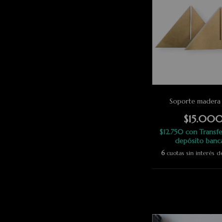
Soporte madera 
$15.00
$12.750
con
Transfe
depósito banc
6
cuotas sin interés 