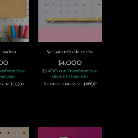
e madera
Set para rollo de cocina
000
$4.000
ansferencia o
$3.400
con
Transferencia o
ancario
depósito bancario
rés de
$1.333,33
6
cuotas sin interés de
$666,67