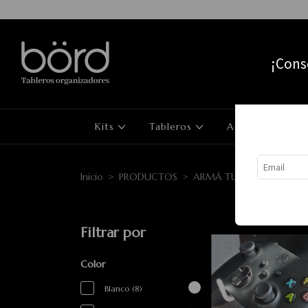
¡Cons
Kits
Tableros
Accesorios
Inicio
>
PRODUCTOS
>
ARMÁ TU BÖRD
>
ACCE
Filtrar por
Color
Blanco (8)