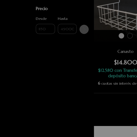
Precio
Desde
Hasta
Canasto
$14.80
$12.580
con
Transfe
depósito banc
6
cuotas sin interés d