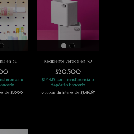
his en 3D
Recipiente vertical en 3D
000
$20.500
nsferencia o
$17.425
con
Transferencia o
ancario
depósito bancario
erés de
$1.000
6
cuotas sin interés de
$3.416,67