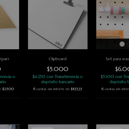
(par)
Clipboard
Set para was
0
$5.000
$6.
rencia o
$4.250
con
Transferencia o
$5.100
con
Tra
ario
depósito bancario
depósito b
de
$2.500
6
cuotas sin interés de
$833,33
6
cuotas sin int