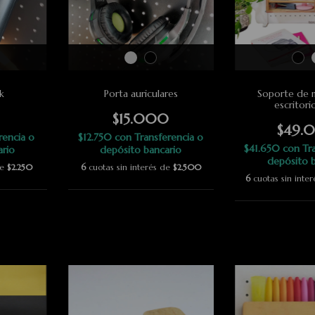
k
Porta auriculares
Soporte de m
escritori
$15.000
$49.
rencia o
$12.750
con
Transferencia o
$41.650
con
Tr
ario
depósito bancario
depósito b
de
$2.250
6
cuotas sin interés de
$2.500
6
cuotas sin inte