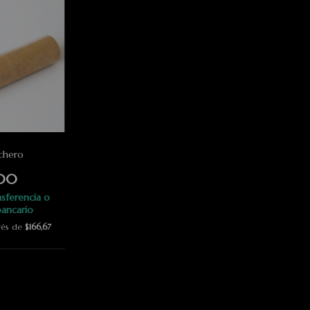
rchero
000
sferencia o
ancario
erés de
$166,67