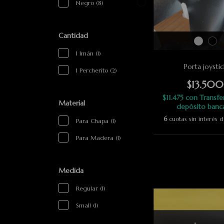
Negro (8)
Cantidad
1 Imán (1)
Porta joystic
1 Percherito (2)
$13.500
$11.475
con
Transfe
Material
depósito banc
6
cuotas sin interés 
Para Chapa (1)
Para Madera (1)
Medida
Regular (1)
Small (1)