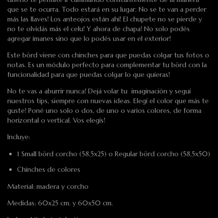
que se te ocurra. Todo estará en su lugar. No se te van a perder
más las llaves! Los anteojos están ahí! El chupete no se pierde y
no te olvidás más el celu! Y ahora de chapa! No solo podés
agregar imanes sino que lo podés usar en el exterior!
Este börd viene con chinches para que puedas colgar tus fotos o
notas. Es un módulo perfecto para complementar tu börd con la
funcionalidad para que puedas colgar lo que quieras!
No te vas a aburrir nunca! Dejá volar tu imaginación y seguí
nuestros tips, siempre con nuevas ideas. Elegí el color que más te
guste! Poné uno solo o dos, de uno o varios colores, de forma
horizontal o vertical. Vos elegís!
Incluye:
1 Small börd corcho (58,5x25) o Regular börd corcho (58,5x50)
Chinches de colores
Material: madera y corcho
Medidas: 60x25 cm. y 60x50 cm.