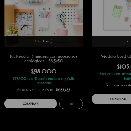
2 colores
2 co
Kit Regular 3 madera con accesorios
Módulo börd Ch
ecológicos - 58,5x50
$105
$98.000
$89.250
con
Trans
banc
$83.300
con
Transferencia o depósito
bancario
6
cuotas sin in
6
cuotas sin interés de
$16.333,33
COMPRAR
COMPRAR