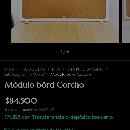
1
/
6
Inicio
>
PRODUCTOS
>
KITS
>
KITS POR TAMAÑO
>
Kits Regular - 60x50
>
Módulo börd Corcho
Módulo börd Corcho
$84.500
Precio sin impuestos
$69.834,71
$71.825
con
Transferencia o depósito bancario
6
cuotas sin interés de
$14.083,33