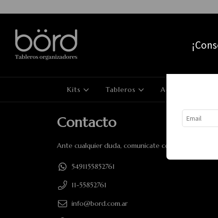
¡Cons
Kits
Tableros
Accesorios
Contacto
Ante cualquier duda, comunicate con nosotros.
5491155852761
11-55852761
info@bord.com.ar