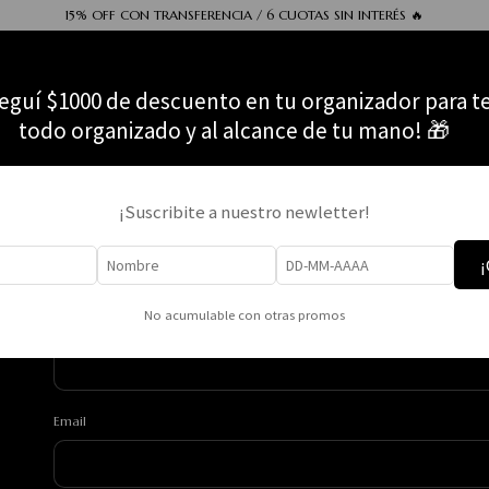
15% OFF CON TRANSFERENCIA / 6 CUOTAS SIN INTERÉS 🔥
eguí $1000 de descuento en tu organizador para t
todo organizado y al alcance de tu mano! 🎁
Instalaciones Comerciales
Barata
Cómo comprar
¡Suscribite a nuestro newletter!
¡
No acumulable con otras promos
Nombre
Email