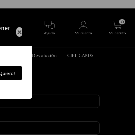
0
ener
×
Ayuda
Mi cuenta
Mi carrito
Política de Devolución
GIFT CARDS
Quiero!