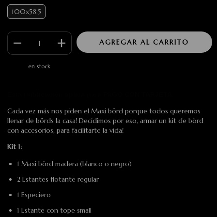
100x58,5
en stock
Esta publicación aplica para PAGO CON TARJETA.
Cada vez más nos piden el Maxi börd porque todos queremos
llenar de börds la casa! Decidimos por eso, armar un kit de börd
con accesorios, para facilitarte la vida!
Kit 1:
1 Maxi börd madera (blanco o negro)
2 Estantes flotante regular
1 Especiero
1 Estante con tope small