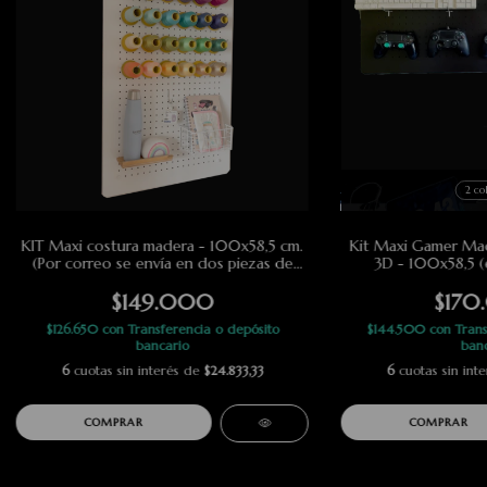
2 co
KIT Maxi costura madera - 100x58,5 cm.
Kit Maxi Gamer Mad
(Por correo se envía en dos piezas de
3D - 100x58,5 (
50x58,5)
50x5
$149.000
$170
$126.650
con
Transferencia o depósito
$144.500
con
Trans
bancario
banc
6
cuotas sin interés de
$24.833,33
6
cuotas sin int
COMPRAR
COMPRAR